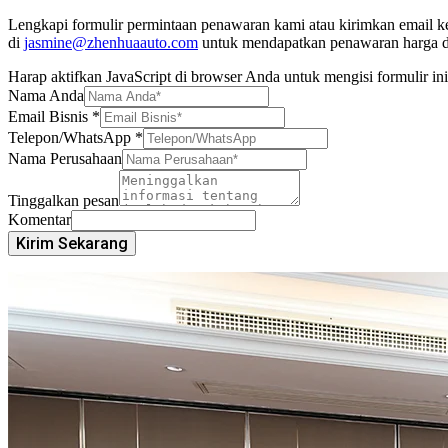
Lengkapi formulir permintaan penawaran kami atau kirimkan email 
di
jasmine@zhenhuaauto.com
untuk mendapatkan penawaran harga dar
Harap aktifkan JavaScript di browser Anda untuk mengisi formulir ini
Nama Anda
Email Bisnis
*
Telepon/WhatsApp
*
Nama Perusahaan
Tinggalkan pesan
Komentar
Kirim Sekarang