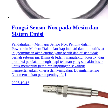
Fungsi Sensor Nox pada Mesin dan
Sistem Emisi
Pendahuluan - Mengapa Sensor Nox Penting dalam
Powertrain Modern Dalam lanskap industri dan otomotif saat
ini, permintaan akan engine yang bersih dan efisien tidak
pernah sebesar ini. Bisnis di bidang manufaktur, logistik, dan
produksi peralatan menghadapi tekanan yang semakin besar
untuk memenuhi peraturan lingkungan sekaligus
mempertahankan kinerja dan keandalan. Di sinilah sensor
Nox memainkan peran penting. [...]
2025-10-16