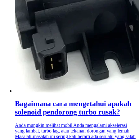
Bagaimana cara mengetahui apakah
solenoid pendorong turbo rusak?
Anda mungkin melihat mobil Anda mengalami akselerasi
yang lambat, turbo lag, atau tekanan dorongan yang lemah.
Masalah-masalah ini sering kali berarti ada sesuatu yang salah