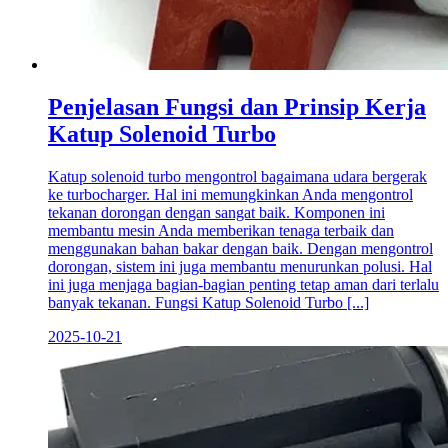
Penjelasan Fungsi dan Prinsip Kerja
Katup Solenoid Turbo
Katup solenoid turbo mengontrol bagaimana udara bergerak
ke turbocharger. Hal ini memungkinkan Anda mengontrol
tekanan dorongan dengan sangat baik. Komponen ini
membantu mesin Anda memberikan tenaga terbaik dan
menggunakan bahan bakar dengan baik. Dengan mengontrol
dorongan, sistem ini juga membantu menurunkan polusi. Hal
ini juga menjaga bagian-bagian penting tetap aman dari terlalu
banyak tekanan. Fungsi Katup Solenoid Turbo [...]
2025-10-21