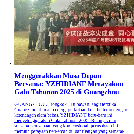
Menggerakkan Masa Depan
Bersama: YZHIDIANF Merayakan
Gala Tahunan 2025 di Guangzhou
GUANGZHOU, Tiongkok - Di bawah langit terbuka
Guangzhou, di mana energi perkotaan kota bertemu dengan
ketenangan alam bebas, YZHIDIANF baru-baru ini
menyelenggarakan Gala Tahunan 2025. Beranjak dari
suasana perusahaan yang konvensional, perusahaan ini
memilih perayaan berkemah di luar ruangan yang semarak.