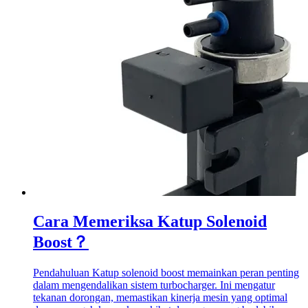
Cara Memeriksa Katup Solenoid
Boost？
Pendahuluan Katup solenoid boost memainkan peran penting
dalam mengendalikan sistem turbocharger. Ini mengatur
tekanan dorongan, memastikan kinerja mesin yang optimal