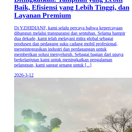
Baik, Efisiensi yang Lebih Tinggi, dan
Layanan Premium
Di YZHIDIANF, kami selalu percaya bahwa kepercayaan
dibangun melalui transparansi dan sentuhan. Selama hampir
dua dekade, kami telah melayani mitra global sebagai
produsen dan pedagang suku cadang mobil profesional,
mengintegrasikan industri dan perdagangan untuk
memberikan solusi menyeluruh. Sebagai bagian dari upaya
berkelanjutan kami untuk meningkatkan pengalaman
pelanggan, kami sangat senang untuk [...]
2026-3-12