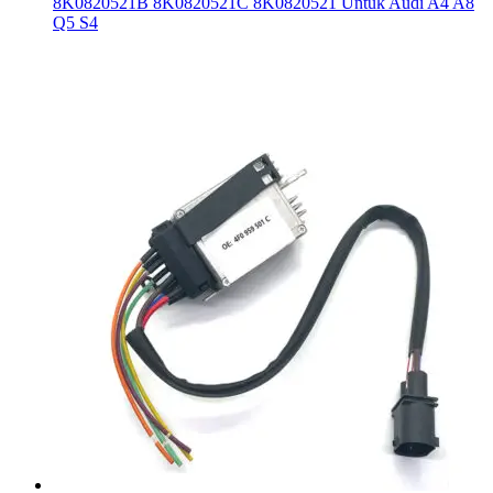
8K0820521B 8K0820521C 8K0820521 Untuk Audi A4 A8
Q5 S4