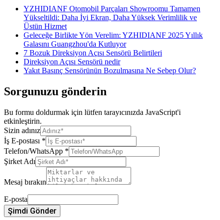
YZHIDIANF Otomobil Parçaları Showroomu Tamamen
Yükseltildi: Daha İyi Ekran, Daha Yüksek Verimlilik ve
Üstün Hizmet
Geleceğe Birlikte Yön Verelim: YZHIDIANF 2025 Yıllık
Galasını Guangzhou'da Kutluyor
7 Bozuk Direksiyon Açısı Sensörü Belirtileri
Direksiyon Açısı Sensörü nedir
Yakıt Basınç Sensörünün Bozulmasına Ne Sebep Olur?
Sorgunuzu gönderin
Bu formu doldurmak için lütfen tarayıcınızda JavaScript'i
etkinleştirin.
Sizin adınız
İş E-postası
*
Telefon/WhatsApp
*
Şirket Adı
Mesaj bırakın
E-posta
Şimdi Gönder