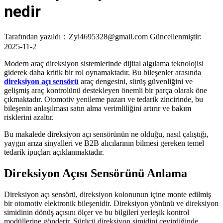
nedir
Tarafından yazıldı：Zyi4695328@gmail.com
Güncellenmiştir:
2025-11-2
Modern araç direksiyon sistemlerinde dijital algılama teknolojisi
giderek daha kritik bir rol oynamaktadır. Bu bileşenler arasında
direksiyon açı sensörü
araç dengesini, sürüş güvenliğini ve
gelişmiş araç kontrolünü destekleyen önemli bir parça olarak öne
çıkmaktadır. Otomotiv yenileme pazarı ve tedarik zincirinde, bu
bileşenin anlaşılması satın alma verimliliğini artırır ve bakım
risklerini azaltır.
Bu makalede direksiyon açı sensörünün ne olduğu, nasıl çalıştığı,
yaygın arıza sinyalleri ve B2B alıcılarının bilmesi gereken temel
tedarik ipuçları açıklanmaktadır.
Direksiyon Açısı Sensörünü Anlama
Direksiyon açı sensörü, direksiyon kolonunun içine monte edilmiş
bir otomotiv elektronik bileşenidir. Direksiyon yönünü ve direksiyon
simidinin dönüş açısını ölçer ve bu bilgileri yerleşik kontrol
modüllerine gönderir. Sürücü direksiyon simidini çevirdiğinde