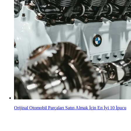
Orijinal Otomobil Parçaları Satın Almak İçin En İyi 10 İpucu