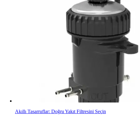
Akıllı Tasarruflar: Doğru Yakıt Filtresini Seçin