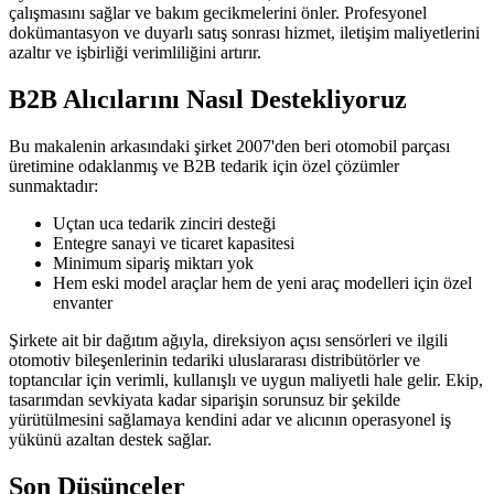
çalışmasını sağlar ve bakım gecikmelerini önler. Profesyonel
dokümantasyon ve duyarlı satış sonrası hizmet, iletişim maliyetlerini
azaltır ve işbirliği verimliliğini artırır.
B2B Alıcılarını Nasıl Destekliyoruz
Bu makalenin arkasındaki şirket 2007'den beri otomobil parçası
üretimine odaklanmış ve B2B tedarik için özel çözümler
sunmaktadır:
Uçtan uca tedarik zinciri desteği
Entegre sanayi ve ticaret kapasitesi
Minimum sipariş miktarı yok
Hem eski model araçlar hem de yeni araç modelleri için özel
envanter
Şirkete ait bir dağıtım ağıyla, direksiyon açısı sensörleri ve ilgili
otomotiv bileşenlerinin tedariki uluslararası distribütörler ve
toptancılar için verimli, kullanışlı ve uygun maliyetli hale gelir. Ekip,
tasarımdan sevkiyata kadar siparişin sorunsuz bir şekilde
yürütülmesini sağlamaya kendini adar ve alıcının operasyonel iş
yükünü azaltan destek sağlar.
Son Düşünceler