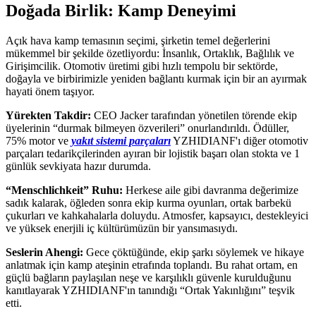
Doğada Birlik: Kamp Deneyimi
Açık hava kamp temasının seçimi, şirketin temel değerlerini
mükemmel bir şekilde özetliyordu: İnsanlık, Ortaklık, Bağlılık ve
Girişimcilik. Otomotiv üretimi gibi hızlı tempolu bir sektörde,
doğayla ve birbirimizle yeniden bağlantı kurmak için bir an ayırmak
hayati önem taşıyor.
Yürekten Takdir:
CEO Jacker tarafından yönetilen törende ekip
üyelerinin “durmak bilmeyen özverileri” onurlandırıldı. Ödüller,
75% motor ve
yakıt sistemi parçaları
YZHIDIANF'ı diğer otomotiv
parçaları tedarikçilerinden ayıran bir lojistik başarı olan stokta ve 1
günlük sevkiyata hazır durumda.
“Menschlichkeit” Ruhu:
Herkese aile gibi davranma değerimize
sadık kalarak, öğleden sonra ekip kurma oyunları, ortak barbekü
çukurları ve kahkahalarla doluydu. Atmosfer, kapsayıcı, destekleyici
ve yüksek enerjili iç kültürümüzün bir yansımasıydı.
Seslerin Ahengi:
Gece çöktüğünde, ekip şarkı söylemek ve hikaye
anlatmak için kamp ateşinin etrafında toplandı. Bu rahat ortam, en
güçlü bağların paylaşılan neşe ve karşılıklı güvenle kurulduğunu
kanıtlayarak YZHIDIANF'ın tanındığı “Ortak Yakınlığını” teşvik
etti.