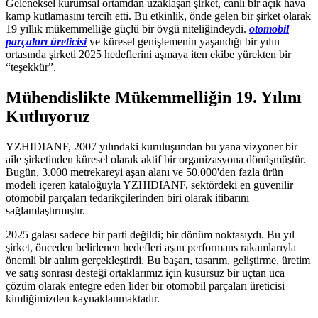
Geleneksel kurumsal ortamdan uzaklaşan şirket, canlı bir açık hava
kamp kutlamasını tercih etti. Bu etkinlik, önde gelen bir şirket olarak
19 yıllık mükemmelliğe güçlü bir övgü niteliğindeydi.
otomobil
parçaları üreticisi
ve küresel genişlemenin yaşandığı bir yılın
ortasında şirketi 2025 hedeflerini aşmaya iten ekibe yürekten bir
“teşekkür”.
Mühendislikte Mükemmelliğin 19. Yılını
Kutluyoruz
YZHIDIANF, 2007 yılındaki kuruluşundan bu yana vizyoner bir
aile şirketinden küresel olarak aktif bir organizasyona dönüşmüştür.
Bugün, 3.000 metrekareyi aşan alanı ve 50.000'den fazla ürün
modeli içeren kataloğuyla YZHIDIANF, sektördeki en güvenilir
otomobil parçaları tedarikçilerinden biri olarak itibarını
sağlamlaştırmıştır.
2025 galası sadece bir parti değildi; bir dönüm noktasıydı. Bu yıl
şirket, önceden belirlenen hedefleri aşan performans rakamlarıyla
önemli bir atılım gerçekleştirdi. Bu başarı, tasarım, geliştirme, üretim
ve satış sonrası desteği ortaklarımız için kusursuz bir uçtan uca
çözüm olarak entegre eden lider bir otomobil parçaları üreticisi
kimliğimizden kaynaklanmaktadır.