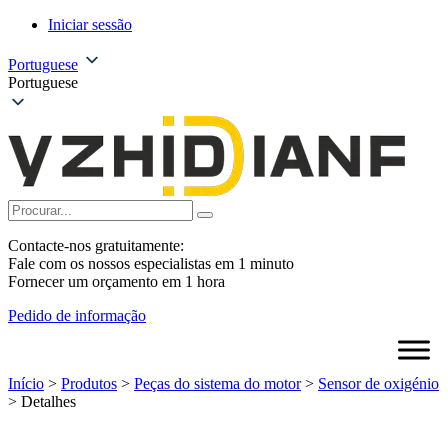
Iniciar sessão
Portuguese
Portuguese
Contacte-nos gratuitamente:
Fale com os nossos especialistas em 1 minuto
Fornecer um orçamento em 1 hora
Pedido de informação
Início
>
Produtos
>
Peças do sistema do motor
>
Sensor de oxigénio
>
Detalhes