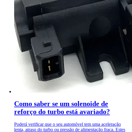
Como saber se um solenoide de
reforço do turbo está avariado?
Poderá verificar que o seu automóvel tem uma aceleração
lenta, atraso do turbo ou pressão de alimentação fraca. Estes