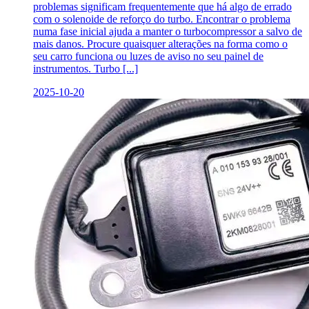
problemas significam frequentemente que há algo de errado
com o solenoide de reforço do turbo. Encontrar o problema
numa fase inicial ajuda a manter o turbocompressor a salvo de
mais danos. Procure quaisquer alterações na forma como o
seu carro funciona ou luzes de aviso no seu painel de
instrumentos. Turbo [...]
2025-10-20