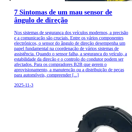
7 Sintomas de um mau sensor de
ângulo de direção
Nos sistemas de segurança dos veículos modernos, a precisão
e a comunicação são cruciais. Entre os vários componentes
electrónicos, o sensor do ângulo de direção desempenha um
papel fundamental na coordenação de vários sistemas de
assistência. Quando o sensor falha, a segurança do veículo, a
estabilidade da direção e o controlo do condutor podem ser
afectados. Para os compradores B2B que gerem o
aprovisionamento, a manutenção ou a distribuição de peças
para automóveis, compreender [...]
2025-11-3