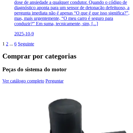
dose de ansiedade a qualquer condutor. Quando o código de
diagnóstico aponta para um sensor de detonação defeituoso, a
pergunta imediata não é apenas “O que é que isso significa?”,
mas, mais urgentemente, “O meu carro é seguro para
conduzir?” Em suma, tecnicamente, sim, [...]
2025-10-9
1
2
...
6
Seguinte
Comprar por categorias
Peças do sistema do motor
Ver catálogo completo
Perguntar