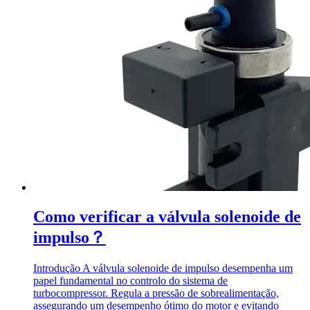
Como verificar a válvula solenoide de
impulso？
Introdução A válvula solenoide de impulso desempenha um
papel fundamental no controlo do sistema de
turbocompressor. Regula a pressão de sobrealimentação,
assegurando um desempenho ótimo do motor e evitando