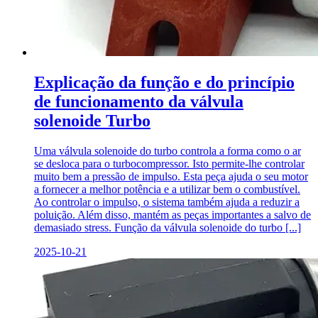
Explicação da função e do princípio
de funcionamento da válvula
solenoide Turbo
Uma válvula solenoide do turbo controla a forma como o ar
se desloca para o turbocompressor. Isto permite-lhe controlar
muito bem a pressão de impulso. Esta peça ajuda o seu motor
a fornecer a melhor potência e a utilizar bem o combustível.
Ao controlar o impulso, o sistema também ajuda a reduzir a
poluição. Além disso, mantém as peças importantes a salvo de
demasiado stress. Função da válvula solenoide do turbo [...]
2025-10-21