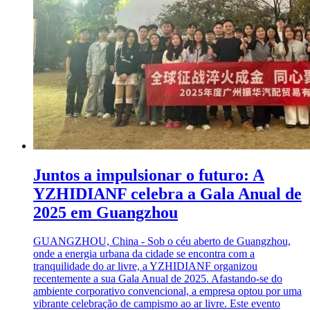
Juntos a impulsionar o futuro: A
YZHIDIANF celebra a Gala Anual de
2025 em Guangzhou
GUANGZHOU, China - Sob o céu aberto de Guangzhou,
onde a energia urbana da cidade se encontra com a
tranquilidade do ar livre, a YZHIDIANF organizou
recentemente a sua Gala Anual de 2025. Afastando-se do
ambiente corporativo convencional, a empresa optou por uma
vibrante celebração de campismo ao ar livre. Este evento