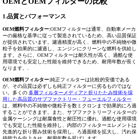
OEMとOEMフィルターの比較
1.品質とパフォーマンス
OEM燃料フィルター
:OEMフィルターは通常、自動車メーカ
ーの厳格な基準に従って製造されているため、高い品質保証
が提供されています。濾過精度が高く、燃料中の不純物や微
粒子を効果的に濾過し、エンジンにクリーンな燃料を供給し
ます。さらに、OEMフィルターは耐久性が高く、過酷な使
用環境でも安定した性能を維持できるため、耐用年数が長く
なります。.
OEM燃料フィルター
:純正フィルターは比較的安価である
が、その品質は必ずしも純正フィルターに劣るものではな
い。多くの
多層フィルターメディアと折りたたみ技術を採
用した高品質のサブファクトリー・フューエルフィルター
は、燃料中の不純物や微粒子を数ミクロンまで効果的にろ過
することができます。また、サブファクトリーフィルターの
金属ケーシングは耐腐食性と耐圧性に優れ、過酷な使用環境
でも安定した性能を維持し、内部のフィルターエレメントは
先進的な折り畳み技術を採用し、ろ過面積を拡大し、汚れ保
持能力を向上させ、耐用年数を延ばします。.