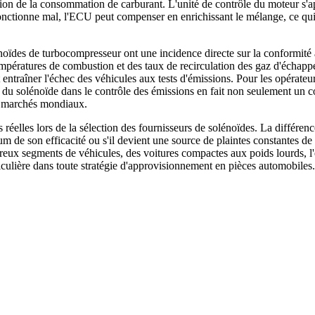
ion de la consommation de carburant. L'unité de contrôle du moteur s'ap
onctionne mal, l'ECU peut compenser en enrichissant le mélange, ce qui 
énoïdes de turbocompresseur ont une incidence directe sur la conformi
 températures de combustion et des taux de recirculation des gaz d'écha
raîner l'échec des véhicules aux tests d'émissions. Pour les opérateurs 
e du solénoïde dans le contrôle des émissions en fait non seulement un
es marchés mondiaux.
 réelles lors de la sélection des fournisseurs de solénoïdes. La différen
de son efficacité ou s'il devient une source de plaintes constantes de la 
ux segments de véhicules, des voitures compactes aux poids lourds, l'
ticulière dans toute stratégie d'approvisionnement en pièces automobiles.