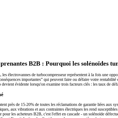
 prenantes B2B : Pourquoi les solénoïdes tur
ers, les électrovannes de turbocompresseur représentent à la fois une opp
onséquences importantes” qui peuvent faire ou défaire votre rentabilité 
evient évidente lorsqu'on examine trois facteurs clés : les taux de défai
né
tent près de 15-20% de toutes les réclamations de garantie liées aux sys
rmiques, aux vibrations et aux contraintes électriques les rend suscepti
ue pour les acheteurs B2B, c'est l'effet en cascade - un solénoïde défec