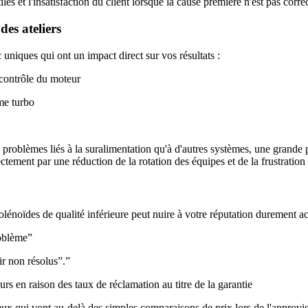
s et l'insatisfaction du client lorsque la cause première n'est pas correc
des ateliers
uniques qui ont un impact direct sur vos résultats :
 contrôle du moteur
me turbo
problèmes liés à la suralimentation qu'à d'autres systèmes, une grande p
ectement par une réduction de la rotation des équipes et de la frustration
lénoïdes de qualité inférieure peut nuire à votre réputation durement ac
roblème”
r non résolus”.”
urs en raison des taux de réclamation au titre de la garantie
reux qui vont au-delà des simples comparaisons de prix lors de l'approv