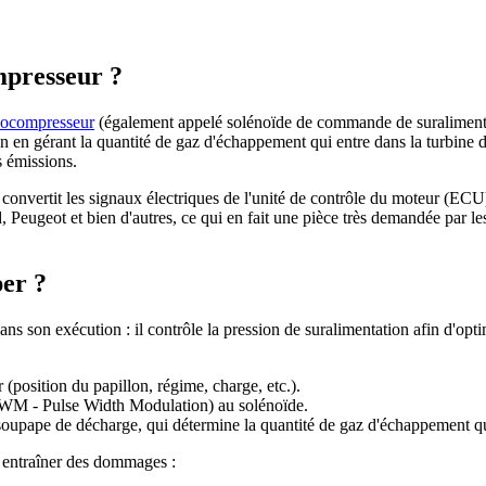
mpresseur ?
bocompresseur
(également appelé solénoïde de commande de suraliment
tion en gérant la quantité de gaz d'échappement qui entre dans la turbin
s émissions.
l convertit les signaux électriques de l'unité de contrôle du moteur (EC
eugeot et bien d'autres, ce qui en fait une pièce très demandée par le
per ?
ans son exécution : il contrôle la pression de suralimentation afin d'op
(position du papillon, régime, charge, etc.).
 (PWM - Pulse Width Modulation) au solénoïde.
la soupape de décharge, qui détermine la quantité de gaz d'échappement qu
t entraîner des dommages :