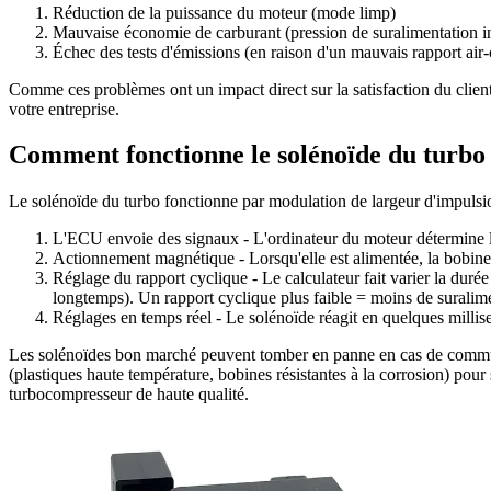
Réduction de la puissance du moteur (mode limp)
Mauvaise économie de carburant (pression de suralimentation i
Échec des tests d'émissions (en raison d'un mauvais rapport air-
Comme ces problèmes ont un impact direct sur la satisfaction du client 
votre entreprise.
Comment fonctionne le solénoïde du turb
Le solénoïde du turbo fonctionne par modulation de largeur d'impulsio
L'ECU envoie des signaux - L'ordinateur du moteur détermine le
Actionnement magnétique - Lorsqu'elle est alimentée, la bobine 
Réglage du rapport cyclique - Le calculateur fait varier la duré
longtemps). Un rapport cyclique plus faible = moins de suralim
Réglages en temps réel - Le solénoïde réagit en quelques milli
Les solénoïdes bon marché peuvent tomber en panne en cas de commuta
(plastiques haute température, bobines résistantes à la corrosion) pou
turbocompresseur de haute qualité.