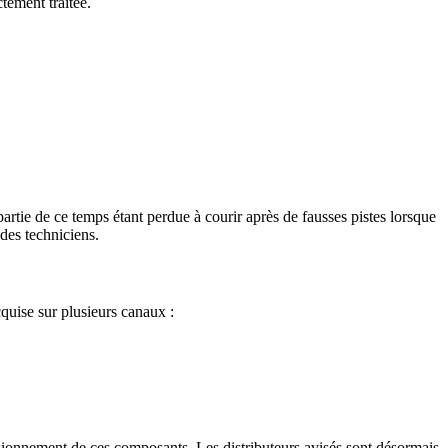
tement traitée.
artie de ce temps étant perdue à courir après de fausses pistes lorsque
 des techniciens.
quise sur plusieurs canaux :
isionnement de ces composants. Les distributeurs avisés sont désormais