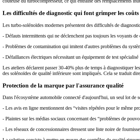
coûteuse du turbocompresseur, ce qui entraîne des remplacements inutile
Les difficultés de diagnostic qui font grimper les coûts 
Les turbo-solénoïdes modernes présentent des difficultés de diagnostic 
- Défauts intermittents qui ne déclenchent pas toujours les voyants de
- Problèmes de contamination qui imitent d'autres problèmes du systè
- Défaillances électriques nécessitant un équipement de test spécialisé
Les ateliers déclarent passer 30-40% plus de temps à diagnostiquer les 
des solénoïdes de qualité inférieure sont impliqués. Cela se traduit dir
Protection de la marque par l'assurance qualité
Dans l'écosystème automobile connecté d'aujourd'hui, un seul lot de so
- Les avis en ligne mentionnent des “visites répétées pour le même p
- Plaintes sur les médias sociaux concernant des “problèmes de pouvoi
- Les réseaux de concessionnaires dressent une liste noire de fournisse
La solution consiste à mettre en œuvre des contrôles de qualité rigou