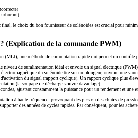
ncorrecte)
carburant)
final, le choix du bon fournisseur de solénoïdes est crucial pour minimise
o ? (Explication de la commande PWM)
n (MLI), une méthode de commutation rapide qui permet un contrôle préc
 niveau de suralimentation idéal et envoie un signal électrique (PWM)
électromagnétique du solénoïde tire sur un plongeur, ouvrant une vanne
e d'activation du signal (rapport cyclique). Un rapport cyclique plus éle
entation (la soupape de décharge s'ouvre davantage).
secondes, ajustant constamment la puissance pour un rendement et une ef
tion à haute fréquence, provoquant des pics ou des chutes de pression
r supporter des années de cycles rapides. Par conséquent, pour les achet