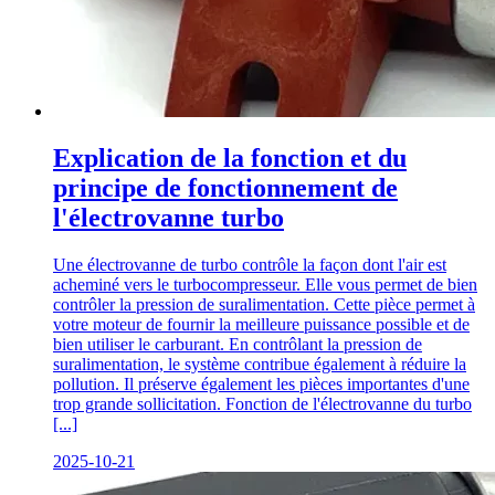
Explication de la fonction et du
principe de fonctionnement de
l'électrovanne turbo
Une électrovanne de turbo contrôle la façon dont l'air est
acheminé vers le turbocompresseur. Elle vous permet de bien
contrôler la pression de suralimentation. Cette pièce permet à
votre moteur de fournir la meilleure puissance possible et de
bien utiliser le carburant. En contrôlant la pression de
suralimentation, le système contribue également à réduire la
pollution. Il préserve également les pièces importantes d'une
trop grande sollicitation. Fonction de l'électrovanne du turbo
[...]
2025-10-21