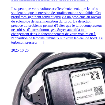
Il se peut que votre voiture accélère lentement, que le turbo
soit lent ou que la pression de suralimentation soit faible. Ces
problèmes signifient souvent qu'il y a un problème au niveau
du solénoïde de suralimentation du turbo. La détection
précoce du problème permet d'éviter que le turbocompresseur
ne subisse d'autres dommages. Soyez attentif à tout
changement dans le fonctionnement de votre voiture ou à
l'apparition de témoins lumineux sur votre tableau de bord. Le
turbocompresseur [...]
2025-10-20