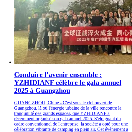
Conduire l'avenir ensemble :
YZHIDIANF célèbre le gala annuel
2025 à Guangzhou
GUANGZHOU, Chine - C'est sous le ciel ouvert de
Guangzhou, là où l'énergie urbaine de la ville rencontre la
tranquillité des grands espaces, que YZHIDIANF a
récemment organisé son gala annuel 2025. S'éloignant du
cadre conventionnel de l'entreprise, la société a opté pour une
célébration vibrante de camping en plein air. Cet événement a