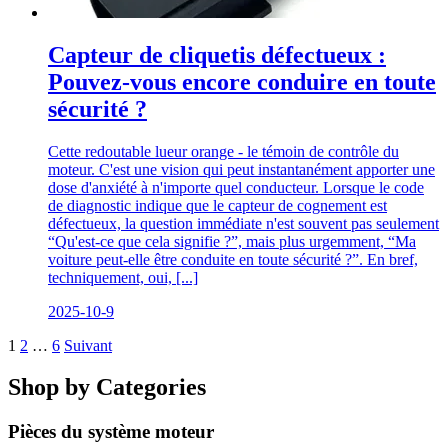
Capteur de cliquetis défectueux :
Pouvez-vous encore conduire en toute
sécurité ?
Cette redoutable lueur orange - le témoin de contrôle du
moteur. C'est une vision qui peut instantanément apporter une
dose d'anxiété à n'importe quel conducteur. Lorsque le code
de diagnostic indique que le capteur de cognement est
défectueux, la question immédiate n'est souvent pas seulement
“Qu'est-ce que cela signifie ?”, mais plus urgemment, “Ma
voiture peut-elle être conduite en toute sécurité ?”. En bref,
techniquement, oui, [...]
2025-10-9
1
2
…
6
Suivant
Shop by Categories
Pièces du système moteur