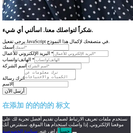
شكراً لتواصلك معنا. اسألني أي شيء.
يرجى تفعيل JavaScript في متصفحك لإكمال هذا النموذج.
اسمك
*
البريد الإلكتروني للأعمال
*
الهاتف/واتساب
اسم الشركة
اترك رسالة
الاسم
أرسل الآن
在添加 的的的的 标文
نستخدم ملفات تعريف الارتباط لضمان تقديم أفضل تجربة لك على
موقعنا الإلكتروني. إذا واصلت استخدام هذا الموقع، سنفترض أنك
حسناً
راضٍ عنه.
سياسة الخصوصية