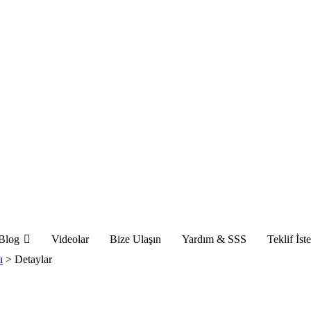
Blog
Videolar
Bize Ulaşın
Yardım & SSS
Teklif İst
ı
>
Detaylar