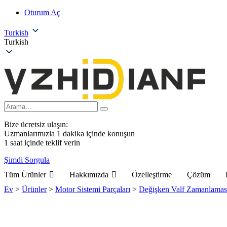
Oturum Aç
Turkish
Turkish
Bize ücretsiz ulaşın:
Uzmanlarımızla 1 dakika içinde konuşun
1 saat içinde teklif verin
Şimdi Sorgula
Tüm Ürünler
Hakkımızda
Özelleştirme
Çözüm
Ev
>
Ürünler
>
Motor Sistemi Parçaları
>
Değişken Valf Zamanlamas