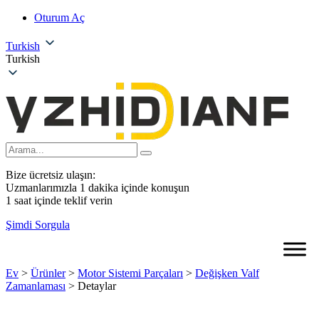
Oturum Aç
Turkish
Turkish
Bize ücretsiz ulaşın:
Uzmanlarımızla 1 dakika içinde konuşun
1 saat içinde teklif verin
Şimdi Sorgula
Ev
>
Ürünler
>
Motor Sistemi Parçaları
>
Değişken Valf
Zamanlaması
>
Detaylar