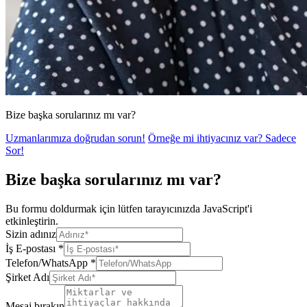
Bize başka sorularınız mı var?
Uzmanlarımıza doğrudan sorun!
Örneğe mi ihtiyacınız var? Sadece
Sor!
Bize başka sorularınız mı var?
Bu formu doldurmak için lütfen tarayıcınızda JavaScript'i
etkinleştirin.
Sizin adınız
İş E-postası
*
Telefon/WhatsApp
*
Şirket Adı
Mesaj bırakın