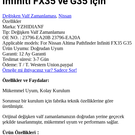
Infiniti FX35 ve G35 için
Değişken Valf Zamanlaması
,
Nissan
Özellikler
Marka: YZHIDIANF
Tip: Değişken Valf Zamanlaması
OE NO. : 23796-EA20B 23796-EA20A
Applicable models: For Nissan Altima Pathfinder Infiniti FX35 G35
Ürün Uyumu: Doğrudan Uyum
Garanti: 12 Ay Garanti
Teslimat süresi: 3-7 Gün
Ödeme: T / T. Western Union.paypal
Örneğe mi ihtiyacınız var? Sadece Sor!
Özellikler ve Faydalar:
Mükemmel Uyum, Kolay Kurulum
Sorunsuz bir kurulum için fabrika teknik özelliklerine göre
üretilmiştir.
Orijinal değişken valf zamanlamanızın doğrudan yerine geçecek
şekilde tasarlanmıştır, mükemmel uyum ve performans sağlar.
Ürün Özellikleri：