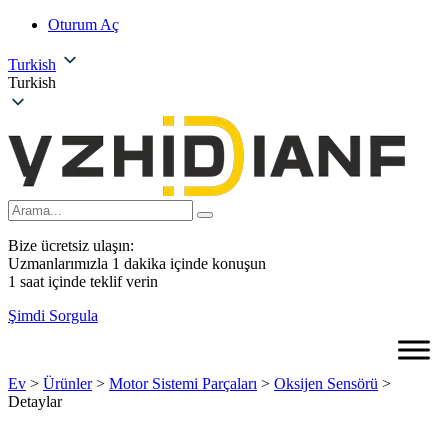
Oturum Aç
Turkish
Turkish
Bize ücretsiz ulaşın:
Uzmanlarımızla 1 dakika içinde konuşun
1 saat içinde teklif verin
Şimdi Sorgula
Ev
>
Ürünler
>
Motor Sistemi Parçaları
>
Oksijen Sensörü
>
Detaylar