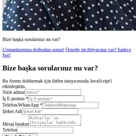
Bize başka sorularınız mı var?
Uzmanlarımıza doğrudan sorun!
Örneğe mi ihtiyacınız var? Sadece
Sor!
Bize başka sorularınız mı var?
Bu formu doldurmak için lütfen tarayıcınızda JavaScript'i
etkinleştirin.
Sizin adınız
İş E-postası
*
Telefon/WhatsApp
*
Şirket Adı
Mesaj bırakın
Telefon