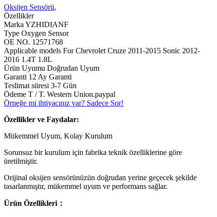
Oksijen Sensörü
,
Özellikler
Marka YZHIDIANF
Type Oxygen Sensor
OE NO. 12571768
Applicable models For Chevrolet Cruze 2011-2015 Sonic 2012-
2016 1.4T 1.8L
Ürün Uyumu Doğrudan Uyum
Garanti 12 Ay Garanti
Teslimat süresi 3-7 Gün
Ödeme T / T. Western Union.paypal
Örneğe mi ihtiyacınız var? Sadece Sor!
Özellikler ve Faydalar:
Mükemmel Uyum, Kolay Kurulum
Sorunsuz bir kurulum için fabrika teknik özelliklerine göre
üretilmiştir.
Orijinal oksijen sensörünüzün doğrudan yerine geçecek şekilde
tasarlanmıştır, mükemmel uyum ve performans sağlar.
Ürün Özellikleri：